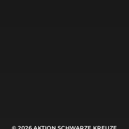
16. JULI 2019
INSEL RÜGEN
© 2026
AKTION SCHWARZE KREUZE