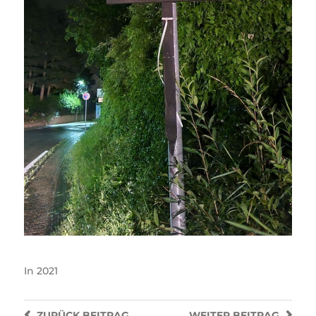
In
2021
ZURÜCK
BEITRAG
WEITER
BEITRAG