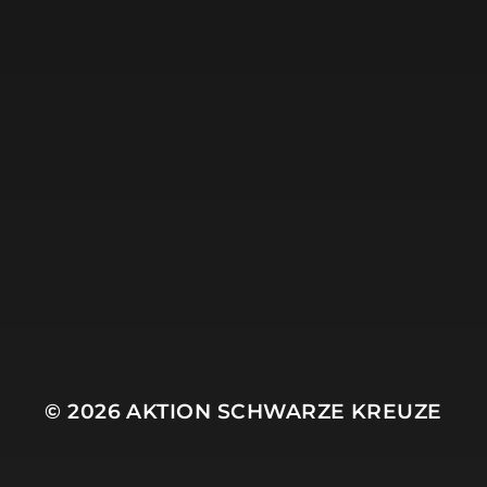
12. JULI 2021
AKTION SCHWARZE
KREUZE – SOLI-SONG
© 2026
AKTION SCHWARZE KREUZE