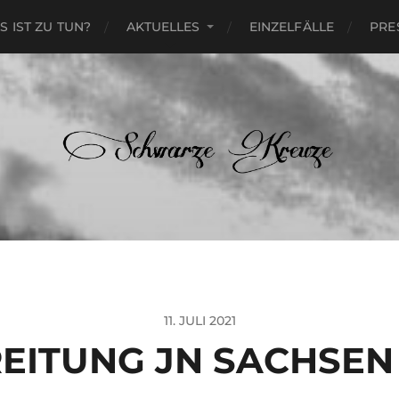
S IST ZU TUN?
AKTUELLES
EINZELFÄLLE
PRE
11. JULI 2021
EITUNG JN SACHSEN