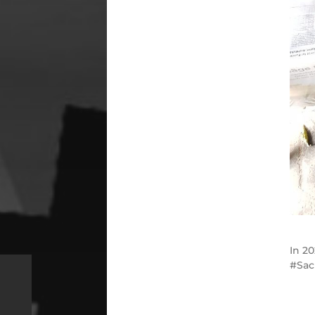
In
20
Sac