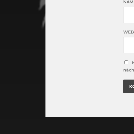
NAM
WEB
näch