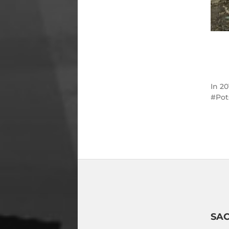
In
20
Po
SA