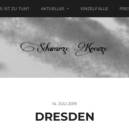
S IST ZU TUN?
AKTUELLES
EINZELFÄLLE
PRE
14. JULI 2019
DRESDEN