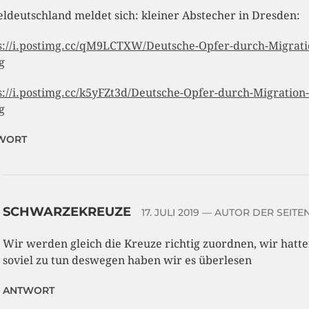
eldeutschland meldet sich: kleiner Abstecher in Dresden:
s://i.postimg.cc/qM9LCTXW/Deutsche-Opfer-durch-Migrati
g
s://i.postimg.cc/k5yFZt3d/Deutsche-Opfer-durch-Migration-
g
WORT
SCHWARZEKREUZE
17. JULI 2019
— AUTOR DER SEITE
Wir werden gleich die Kreuze richtig zuordnen, wir hatt
soviel zu tun deswegen haben wir es überlesen
ANTWORT