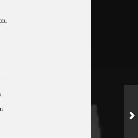
on-
N
en