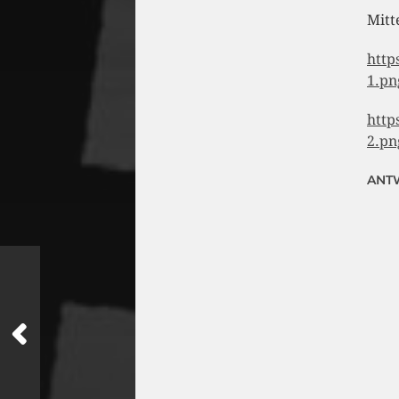
Mitt
http
1.pn
http
2.pn
ANT