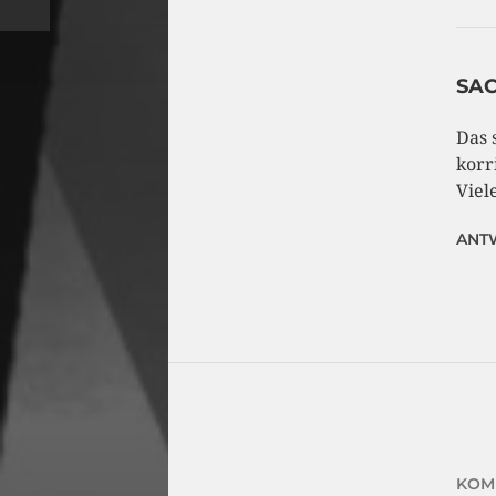
SA
Das 
korr
Viel
ANT
KOM