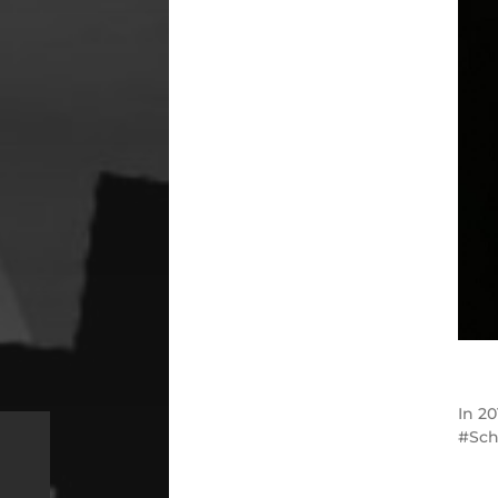
In
20
Sch