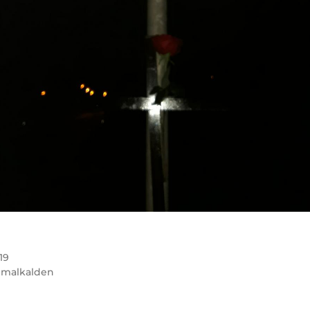
19
malkalden