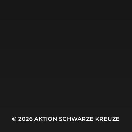
18. JULI 2022
WEITERE GRÜSSE A
US DÖBELN
© 2026
AKTION SCHWARZE KREUZE