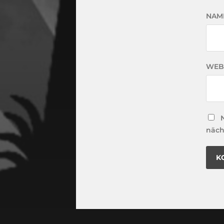
NAM
WEB
näch