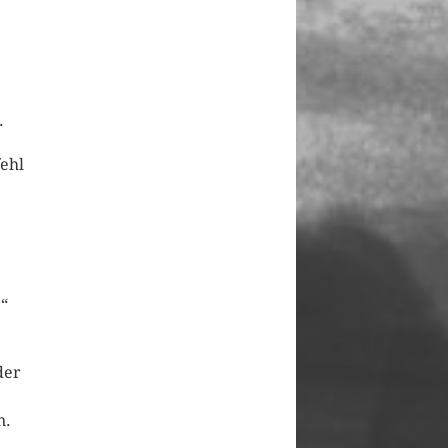
.
fehl
“
der
n.