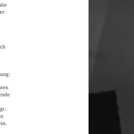
ahe
er
ach
lung:
mten
sende
gt.
en
in.