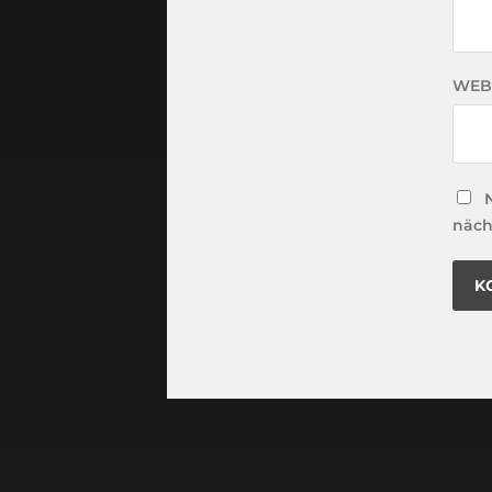
WEB
näch