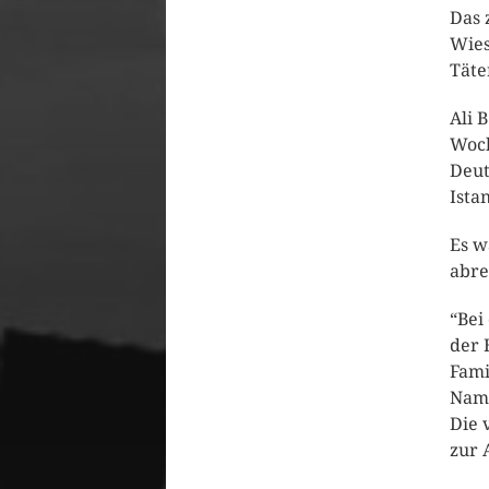
Das 
Wies
Täte
Ali 
Woch
Deut
Ista
Es w
abre
“Bei
der 
Fami
Name
Die 
zur 