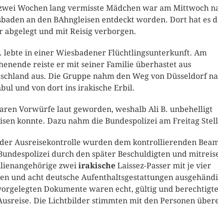
zwei Wochen lang vermisste Mädchen war am Mittwoch n
baden an den BAhngleisen entdeckt worden. Dort hat es d
r abgelegt und mit Reisig verborgen.
B. lebte in einer Wiesbadener Flüchtlingsunterkunft. Am
enende reiste er mit seiner Familie überhastet aus
schland aus. Die Gruppe nahm den Weg von Düsseldorf n
nbul und von dort ins irakische Erbil.
aren Vorwürfe laut geworden, weshalb Ali B. unbehelligt
isen konnte. Dazu nahm die Bundespolizei am Freitag Stel
 der Ausreisekontrolle wurden dem kontrollierenden Bea
Bundespolizei durch den später Beschuldigten und mitrei
lienangehörige zwei
irakische
Laissez-Passer mit je vier
n und acht deutsche Aufenthaltsgestattungen ausgehändi
vorgelegten Dokumente waren echt, gültig und berechtigt
Ausreise. Die Lichtbilder stimmten mit den Personen übere