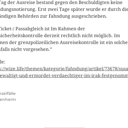
ag der Ausreise bestand gegen den Beschuldigten keine
dungsnotierung. Erst zwei Tage später wurde er durch di
ändigen Behörden zur Fahndung ausgeschrieben.
Ticket-/ Passabgleich ist Im Rahmen der
sicherheitskontrolle derzeit rechtlich nicht möglich. Im
en der grenzpolizeilichen Ausreisekontrolle ist ein solche
falls nicht vorgesehen.”
le:
s://wize.life/themen/kategorie/fahndung/artikel/73678/sus
ewaltigt-und-ermordet-verdaechtiger-im-irak-festgenom
nzelfälle
benheim