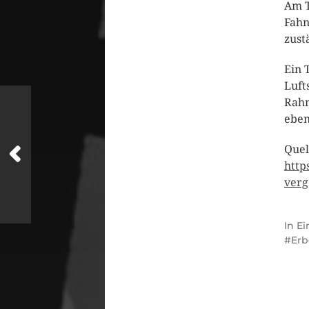
Am T
Fahn
zust
Ein 
Luft
Rahm
eben
Quel
http
verg
In
Ei
Er