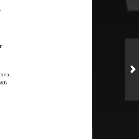
e
r
anna-
men