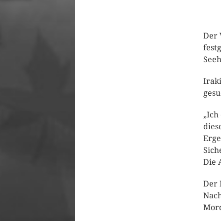
Der 
fest
Seeh
Irak
gesu
„Ich
dies
Erge
Sich
Die 
Der 
Nach
Mord