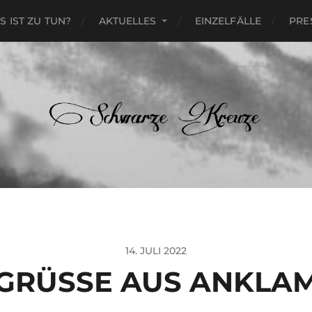
S IST ZU TUN?
AKTUELLES
EINZELFÄLLE
PRE
14. JULI 2022
GRÜSSE AUS ANKLAM